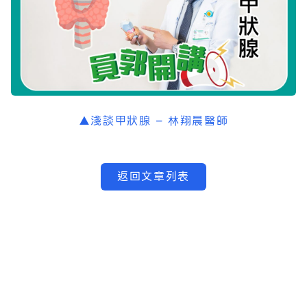
▲淺談甲狀腺 – 林翔晨醫師
返回文章列表