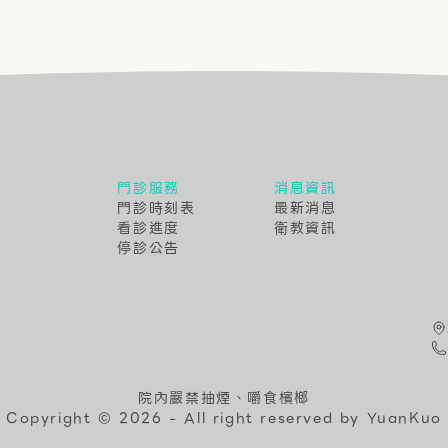
門診服務
消息資訊
門診時刻表
最新消息
看診進度
衛教資訊
停診公告
院內嚴禁抽煙、嚼食檳榔
Copyright © 2026 - All right reserved by YuanKuo