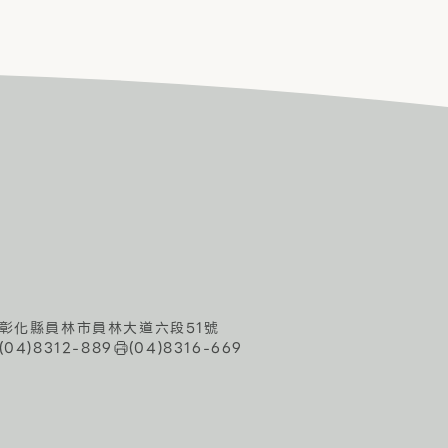
彰化縣員林市員林大道六段51號
(04)8312-889
(04)8316-669