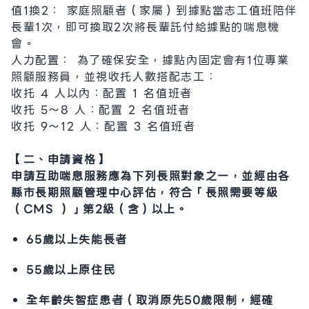
值1換2： 家庭照顧者（家屬）到據點當志工值班陪伴
長輩1次，即可換取2次將長輩託付給據點的喘息機
會。
人力配置： 為了確保安全，據點內固定會有1位專業
照顧服務員，並視收托人數搭配志工：
收托 4 人以內：配置 1 名值班者
收托 5～8 人：配置 2 名值班者
收托 9～12 人：配置 3 名值班者
【二、申請資格】
申請互助喘息服務應為下列長照對象之一，並經由各
縣市長期照顧管理中心評估，符合「長照需要等級
（CMS ）」第2級（含）以上。
65歲以上失能長者
55歲以上原住民
全年齡失智症患者（取消原先50歲限制，經確