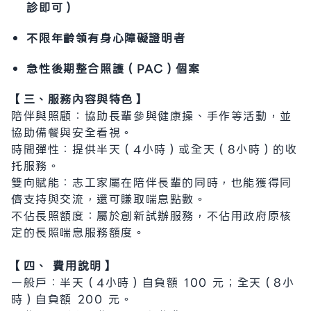
診即可）
不限年齡領有身心障礙證明者
急性後期整合照護（PAC）個案
【三、服務內容與特色】
陪伴與照顧：協助長輩參與健康操、手作等活動，並
協助備餐與安全看視。
時間彈性：提供半天（4小時）或全天（8小時）的收
托服務。
雙向賦能：志工家屬在陪伴長輩的同時，也能獲得同
儕支持與交流，還可賺取喘息點數。
不佔長照額度：屬於創新試辦服務，不佔用政府原核
定的長照喘息服務額度。
【四、 費用說明】
一般戶：半天（4小時）自負額 100 元；全天（8小
時）自負額 200 元。