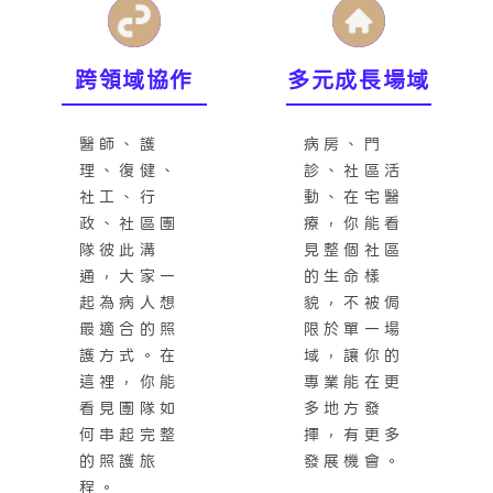
跨領域協作
多元成長場域
醫師、護
病房、門
理、復健、
診、社區活
社工、行
動、在宅醫
政、社區團
療，你能看
隊彼此溝
見整個社區
通，大家一
的生命樣
起為病人想
貌，不被侷
最適合的照
限於單一場
護方式。在
域，讓你的
這裡，你能
專業能在更
看見團隊如
多地方發
何串起完整
揮，有更多
的照護旅
發展機會。
程。