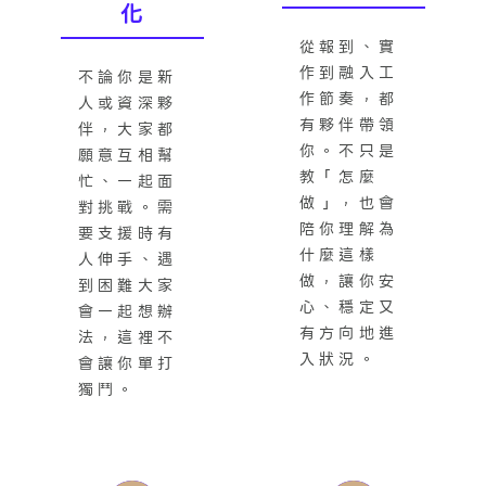
化
從報到、實
作到融入工
不論你是新
作節奏，都
人或資深夥
有夥伴帶領
伴，大家都
你。不只是
願意互相幫
教「怎麼
忙、一起面
做」，也會
對挑戰。需
陪你理解為
要支援時有
什麼這樣
人伸手、遇
做，讓你安
到困難大家
心、穩定又
會一起想辦
有方向地進
法，這裡不
入狀況。
會讓你單打
獨鬥。