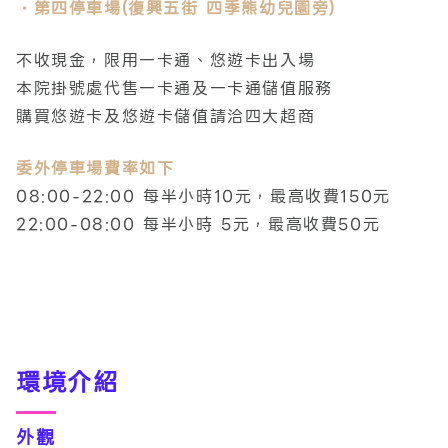
・第四停車場(復興五街 四季熊幼兒園旁)
不收現金
，限用
一卡通、悠遊卡出入場
本院掛號處代售一卡通及一卡通儲值服務
購買悠遊卡及悠遊卡儲值請洽四大超商
委外停車場費率如下
08:00-22:00 每半小時10元，最高收費150元
22:00-08:00 每半小時 5元，最高收費50元
環境介紹
外觀