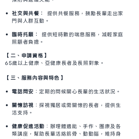
社交與共餐：
提供共餐服務，鼓勵長輩走出家
門與人群互動。
臨時托顧：
提供短時數的喘息服務，減輕家庭
照顧者負擔。
【二、申請資格】
65歲以上健康、亞健康長者及長照對象。
【三、服務內容與特色】
電話問安
：定期的問候關心長輩的生活狀況。
關懷訪視
：探視獨居或需關懷的長者，提供生
活支持。
健康促進活動
：辦理體適能、手作、團康及各
類講座，幫助長輩活絡筋骨、動動腦，維持身