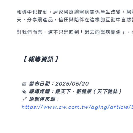
報導中也提到，居家醫療讓醫病關係產生改變。醫
天、分享農產品，信任與陪伴在這樣的互動中自然
對我們而言，這不只是回到「過去的醫病關係」，
【報導資訊】
📅
發布日期：2025/05/20
🗞
報導媒體：銀天下．新健康（天下雜誌）
🔗
原報導來源：
https://www.cw.com.tw/aging/article/