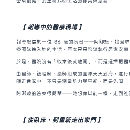
密集復健，到重新找回生活的節奏與意義。
【報導中的醫療現場】
報導聚焦於一位 86 歲的長者──阿卿嬤。她
療團隊進入她的生活，原本只是希望執行居家安寧
於是，醫院沒有「收案後就離開」，而是選擇把醫
由醫師、護理師、藥師組成的團隊天天到府，進行
師走進家中，不只是測量肌力與平衡，而是先問：
阿卿嬤的答案很簡單──她想像以前一樣，走到社
【從臥床，到重新走出家門】