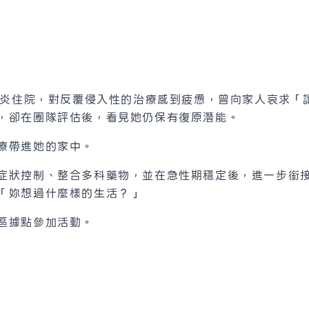
因肺炎住院，對反覆侵入性的治療感到疲憊，曾向家人哀求
，卻在團隊評估後，看見她仍保有復原潛能。
療帶進她的家中。
症狀控制、整合多科藥物，並在急性期穩定後，進一步銜
「妳想過什麼樣的生活？」
區據點參加活動。