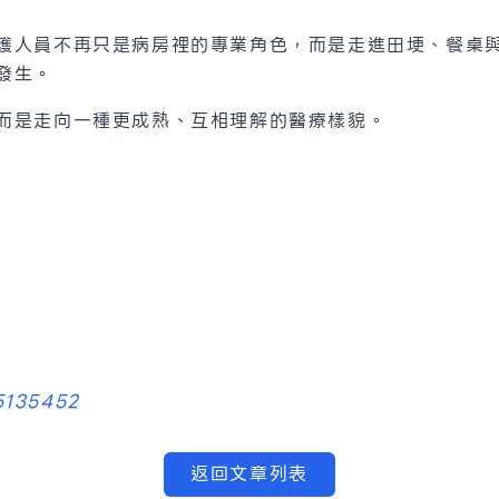
護人員不再只是病房裡的專業角色，而是走進田埂、餐桌
發生。
而是走向一種更成熟、互相理解的醫療樣貌。
5135452
返回文章列表