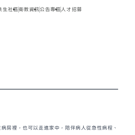
共生社區
衛教資訊
公告專區
人才招募
在病房裡，也可以走進家中，陪伴病人從急性病程、