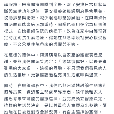
護服務。居家醫療團隊到宅後，除了安排日常症狀追
蹤與生活功能評估，更安排藥師每週到府整合用藥、
協助排藥與衛教，減少混亂用藥的風險。在阿滿姨偶
爾泌尿道感染病況加重時，團隊也運用在宅急症照護
模式，在她拒絕住院的前提下，改為在家中由護理師
定時注射抗生素治療，讓她在熟悉環境裡安心接受醫
療，不必承受住院帶來的恐懼與不適。
在這樣的陪伴中，阿滿姨常以自家產的雞蛋表達感
謝，並與我們開玩笑約定：「等妳復健好，以後要煮
雞湯給大家喝」。這樣的互動，不只讓我們看見病人
的生活復原，更讓照護過程充滿生活氣味與溫度。
同時，在照護過程中，我們也與阿滿姨討論生命末期
照護意願，透過預立醫療照護諮商，陪伴她和家人一
起思考未來可能的醫療選擇，並完成預立醫療決定。
這樣的對話與決定，是以尊重病人意願為出發點，讓
她能在日後遇到危急狀況時，有自主選擇的空間。