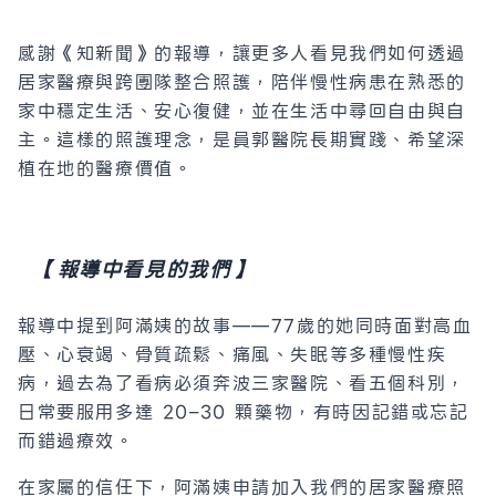
感謝《知新聞》的報導，讓更多人看見我們如何透過
居家醫療與跨團隊整合照護，陪伴慢性病患在熟悉的
家中穩定生活、安心復健，並在生活中尋回自由與自
主。這樣的照護理念，是員郭醫院長期實踐、希望深
植在地的醫療價值。
【報導中看見的我們】
報導中提到阿滿姨的故事——77歲的她同時面對高血
壓、心衰竭、骨質疏鬆、痛風、失眠等多種慢性疾
病，過去為了看病必須奔波三家醫院、看五個科別，
日常要服用多達 20–30 顆藥物，有時因記錯或忘記
而錯過療效。
在家屬的信任下，阿滿姨申請加入我們的居家醫療照