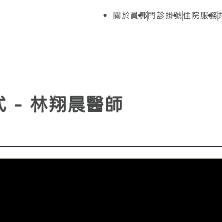
關於員郭
門診掛號
住院服務
 - 林翔晨醫師