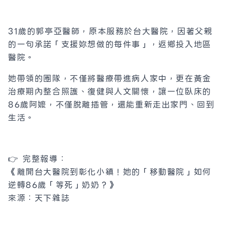
31歲的郭亭亞醫師，原本服務於台大醫院，因著父親
的一句承諾「支援妳想做的每件事」，返鄉投入地區
醫院。
她帶領的團隊，不僅將醫療帶進病人家中，更在黃金
治療期內整合照護、復健與人文關懷，讓一位臥床的
86歲阿嬤，不僅脫離插管，還能重新走出家門、回到
生活。
👉 完整報導：
《離開台大醫院到彰化小鎮！她的「移動醫院」如何
逆轉86歲「等死」奶奶？》
來源：天下雜誌